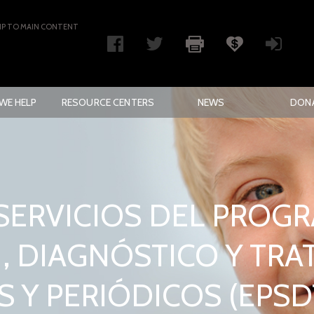
IP TO MAIN CONTENT
WE HELP
RESOURCE CENTERS
NEWS
DON
 SERVICIOS DEL PROG
, DIAGNÓSTICO Y TRA
 Y PERIÓDICOS (EPSD