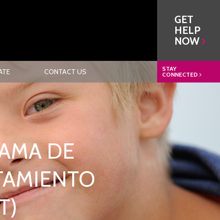
GET
HELP
NOW
STAY
ATE
CONTACT US
CONNECTED
RAMA DE
TAMIENTO
T)