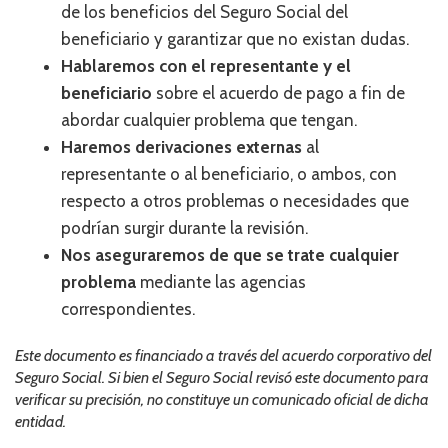
de los beneficios del Seguro Social del
CONTACT US
beneficiario y garantizar que no existan dudas.
JOB OPENINGS
Hablaremos con el representante y el
beneficiario
sobre el acuerdo de pago a fin de
PRIVACY POLICY
abordar cualquier problema que tengan.
Haremos derivaciones externas
al
INTAKE FORM
representante o al beneficiario, o ambos, con
MEDIA INQUIRIES
respecto a otros problemas o necesidades que
podrían surgir durante la revisión.
GRIEVANCE POLICY
Nos aseguraremos de que se trate cualquier
problema
mediante las agencias
OUTREACH REQUEST FORM
correspondientes.
NEWSLETTER SIGN UP
Este documento es financiado a través del acuerdo corporativo del
Seguro Social. Si bien el Seguro Social revisó este documento para
verificar su precisión, no constituye un comunicado oficial de dicha
entidad.