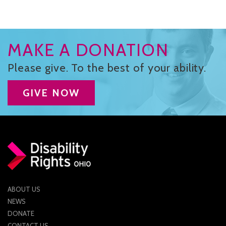
MAKE A DONATION
Please give. To the best of your ability.
GIVE NOW
ABOUT US
NEWS
DONATE
CONTACT US