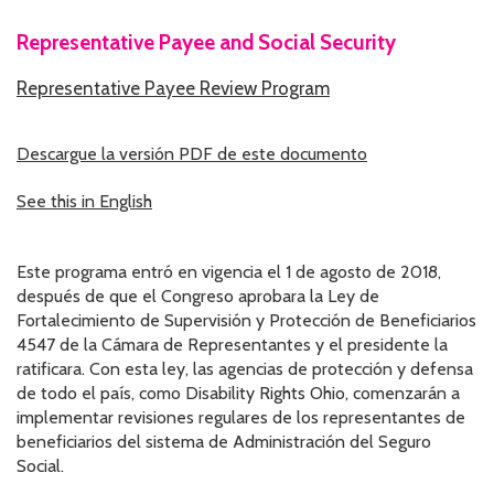
Representative Payee and Social Security
HOW WE HELP
Representative Payee Review Program
STORIES
PROGRAMS
Descargue la versión PDF de este documento
GOALS AND OBJECTIVES
See this in English
RESOURCE CENTERS
Este programa entró en vigencia el 1 de agosto de 2018,
COVID-19
después de que el Congreso aprobara la Ley de
Fortalecimiento de Supervisión y Protección de Beneficiarios
PUBLIC POLICY RESOURCE CENTER
4547 de la Cámara de Representantes y el presidente la
ratificara. Con esta ley, las agencias de protección y defensa
SELF-ADVOCACY RESOURCE CENTER
de todo el país, como Disability Rights Ohio, comenzarán a
implementar revisiones regulares de los representantes de
RESOURCES IN AMERICAN SIGN LANGUAGE
beneficiarios del sistema de Administración del Seguro
Social.
RESOURCES IN SOMALI / DUKUMENTIYADA SOOMALIGA AH